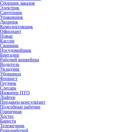
Сборщик заказов
Электрик
Сантехник
Упаковщик
Дворник
Комплектовщик
Официант
Повар
Кассир
Сварщик
Посудомойщик
Бригадир
Рабочий конвейера
Водитель
Укладчик
Уборщица
Флорист
Грузчик
Слесарь
Инженер ПТО
Лифтер
Продавец-консультант
Подсобные рабочие
Горничная
Хостес
Бариста
Тележечник
Разнорабочий