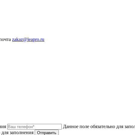
 почта
zakaz@leapro.ru
ния
Данное поле обязательно для запо
 для заполнения
Отправить