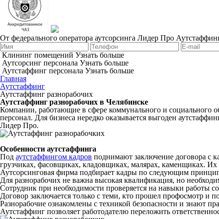
От федерального оператора аутсорсинга Лидер Про
Аутстаффинг
Клининг помещений
Узнать больше
Аутсорсинг персонала
Узнать больше
Аутстаффинг персонала
Узнать больше
Главная
Аутстаффинг
Аутстаффинг разнорабочих
Аутстаффинг разнорабочих в Челябинске
Компании, работающие в сфере коммунального и социального о
персонал. Для бизнеса нередко оказывается выгоден аутстаффин
Лидер Про.
Особенности аутстаффинга
Под
аутстаффингом кадров
поднимают заключение договора с ка
грузчиках, фасовщиках, кладовщиках, малярах, каменщиках. Их
Аутсорсинговая фирма подбирает кадры по следующим принци
Для разнорабочих не важна высокая квалификация, но необходи
Сотрудник при необходимости проверяется на навыки работы с
Договор заключается только с теми, кто прошел профосмотр и 
Разнорабочие ознакомлены с техникой безопасности и знают п
Аутстаффинг позволяет работодателю переложить ответственност