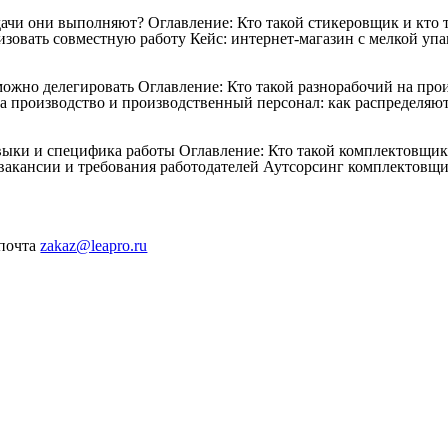
дачи они выполняют?
Оглавление: Кто такой стикеровщик и кто
зовать совместную работу Кейс: интернет-магазин с мелкой упак
 можно делегировать
Оглавление: Кто такой разнорабочий на про
а производство и производственный персонал: как распределяют
авыки и специфика работы
Оглавление: Кто такой комплектовщи
акансии и требования работодателей Аутсорсинг комплектовщи
 почта
zakaz@leapro.ru