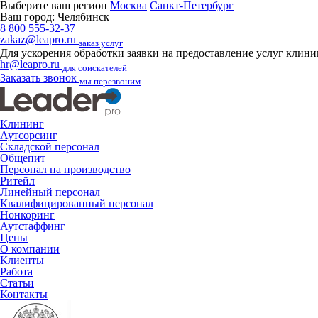
Выберите ваш регион
Москва
Санкт-Петербург
Ваш город:
Челябинск
8 800 555-32-37
zakaz@leapro.ru
заказ услуг
Для ускорения обработки заявки на предоставление услуг клин
hr@leapro.ru
для соискателей
Заказать звонок
мы перезвоним
Клининг
Аутсорсинг
Складской персонал
Общепит
Персонал на производство
Ритейл
Линейный персонал
Квалифицированный персонал
Нонкоринг
Аутстаффинг
Цены
О компании
Клиенты
Работа
Статьи
Контакты