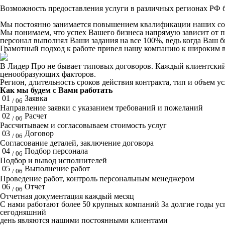
Возможность предоставления услуги в различных регионах РФ б
Мы постоянно занимается повышением квалификации наших со
Мы понимаем, что успех Вашего бизнеса напрямую зависит от 
персонал выполнял Ваши задания на все 100%, ведь когда Ваш би
Грамотный подход к работе привел нашу компанию к широким в
В Лидер Про не бывает типовых договоров. Каждый клиентский 
ценообразующих факторов.
Регион, длительность сроков действия контракта, тип и объем у
Как мы будем с Вами работать
01
Заявка
/ 06
Направление заявки с указанием требований и пожеланий
02
Расчет
/ 06
Рассчитываем и согласовываем стоимость услуг
03
Договор
/ 06
Согласование деталей, заключение договора
04
Подбор персонала
/ 06
Подбор и вывод исполнителей
05
Выполнение работ
/ 06
Проведение работ, контроль персональным менеджером
06
Отчет
/ 06
Отчетная документация каждый месяц
C нами работают
более 50
крупных компаний
За долгие годы у
сегодняшний
день являются нашими постоянными клиентами