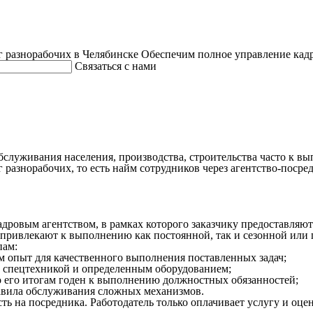
 разнорабочих в Челябинске
Обеспечим полное управление кад
Связаться с нами
бслуживания населения, производства, строительства часто к 
г разнорабочих, то есть найм сотрудников через агентство-поср
дровым агентством, в рамках которого заказчику предоставляют
 привлекают к выполнению как постоянной, так и сезонной или
пам:
м опыт для качественного выполнения поставленных задач;
о спецтехникой и определенным оборудованием;
по его итогам годен к выполнению должностных обязанностей;
равила обслуживания сложных механизмов.
ь на посредника. Работодатель только оплачивает услугу и оцен