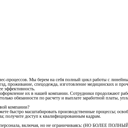
ес-процессов. Мы берем на себя полный цикл работы с линейны
д, проживание, спецодежда, изготовление медицинских и прочи
ее эффективность.
оформление их в нашей компании. Сотрудники продолжают работ
м только обязанности по расчету и выплате заработной платы, у
овой компании?
ожете быстро масштабировать производственные процессы; освоб
ла; получите доступ к квалифицированным кадрам.
ого персонала, включая, но не ограничиваясь: (НО БОЛЕЕ 