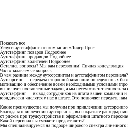
Показать все
Услуги аутcтаффинга от компании «Лидер Про»
Аутстаффинг поваров
Подробнее
Аутстаффинг продавцов
Подробнее
Аутстаффинг водителей
Подробнее
Остались вопросы? Мы вам перезвоним!
Личная консультация
Часто задаваемые вопросы
В чем разница между аутсорсингом и аутстаффингом персонала?
Аутсорсинг — передача сторонней компании определенных бизн
мотивацию и обеспечение всеми необходимыми условиями (проез
выполняет поставленные задачи, а мы несем ответственность за 
Аутстаффинг — вывод сотрудников из штата вашей компании и 
юридически числятся у нас в штате. Это позволяет передать на
Какие преимущества мы получим при привлечении аутсорсинг
Благодаря привлечению аутсорсинга, вы сократите расходы; см
от рисков при трудоустройстве и оформлении штатного персона
Какой персонал вы сможете предоставить?
Мы специализируемся на подборе широкого спектра линейн