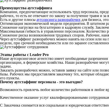
Преимущества аутстаффинга
Компании, предпочитающие использовать труд персонала, предо
рабочих, то есть не отвечают по закону за получение травм и за
Есть и другие плюсы
аутсорсинга разнорабочих
для бизнеса, это
Оптимизация экономической модели предприятия. В штатном ра
Снижение нагрузки на бухгалтерию и кадровую службу. Заключе
Максимальная гибкость в управлении персоналом. Количество р
Снижение риска возникновения трудовых споров. Рабочие, нанят
Через аутстаффинг разнорабочих можно нанять на сезон или на
недели, при срочной необходимости или по заранее составленно
Этапы работы с Leader Pro
Наше аутсорсинговое агентство имеет необходимые разрешения 
организации, в фермерские хозяйства. Наши разнорабочие могу
задачи.
Заказать разнорабочих можно, оставив заявку на сайте или п
базы. Рабочих мы предоставляем заказчику тех, которые облад
его пункты.
Почему аутстаффинг персонала - это выгодно?
Возможность привлечь любое количество работников в любое в
Качественное оказание услуг квалифицированными сотрудника
С Заказчика снимается вся социальная и юридическая ответстве