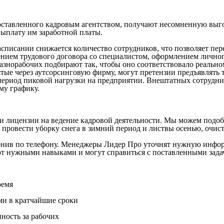
ставленного кадровым агентством, получают несомненную выгод
 выплату им заработной платы.
:
списании снижается количество сотрудников, что позволяет пе
нием трудового договора со специалистом, оформлением личного
азнорабочих подбирают так, чтобы оно соответствовало реальн
ые через аутсорсинговую фирму, могут претензии предъявлять то
 период пиковой нагрузки на предприятии. Внештатных сотрудни
му графику.
и лицензии на ведение кадровой деятельности. Мы можем подоб
т провести уборку снега в зимний период и листвы осенью, очи
озвонив по телефону. Менеджеры Лидер Про уточнят нужную инф
ают нужными навыками и могут справиться с поставленными зад
ремя
ми в кратчайшие сроки
нность за рабочих