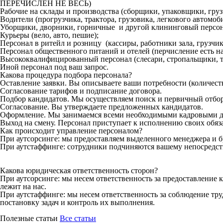
ПЕРЕЧИСЛЕН НЕ ВЕСЬ)
Рабочие на склады и производства (сборщики, упаковщики, гру
Водители (прогрузчика, трактора, грузовика, легкового автомоби
Уборщики, дворники, горничные и другой клининговый персон
Курьеры (вело, авто, пешие);
Персонал в ритейл и розницу (кассиры, работники зала, грузчики
Персонал общественного питаний и отелей (перчисление есть на
Высококвалифицированный персонал (слесари, стропальщики, то
Иной персонал под ваш запрос.
Какова процедура подбора персонала?
Оставление заявки. Вы описываете ваши потребности (количеств
Согласование тарифов и подписание договора.
Подбор кандидатов. Мы осуществляем поиск и первичный отбор
Согласование. Вы утверждаете предложенных кандидатов.
Оформление. Мы занимаемся всеми необходимыми кадровыми д
Выход на смену. Персонал приступает к исполнению своих обяз
Как происходит управление персоналом?
При аутсорсинге: мы предоставляем выделенного менеджера и б
При аутстаффинге: сотрудники подчиняются вашему непосредст
Какова юридическая ответственность сторон?
При аутсорсинге: мы несем ответственность за предоставление 
лежит на нас.
При аутстаффинге: мы несем ответственность за соблюдение тру
постановку задач и контроль их выполнения.
Полезные статьи
Все статьи