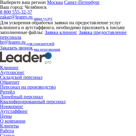
Выберите ваш регион
Москва
Санкт-Петербург
Ваш город:
Челябинск
8 800 555-32-37
zakaz@leapro.ru
заказ услуг
Для ускорения обработки заявки на предоставление услуг
клининга и аутстаффинга, необходимо приложить к письму
заполненные файлы:
Заявка клининг
Заявка предоставление
персонала
hr@leapro.ru
для соискателей
Заказать звонок
мы перезвоним
Клининг
Аутсорсинг
Складской персонал
Общепит
Персонал на производство
Ритейл
Линейный персонал
Квалифицированный персонал
Нонкоринг
Аутстаффинг
Цены
О компании
Клиенты
Работа
Статьи