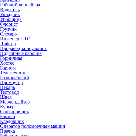
Рабочий конвейера
Водитель
Укладчик
Уборщица
Флорист
Грузчик
Слесарь
Инженер ПТО
Лифтер
Продавец-консультант
Подсобные рабочие
Горничная
Хостес
Бариста
Тележечник
Разнорабочий
Промоутер
Пекарь
Тестовод
Швея
Мерчендайзер
Курьер
Сортировщик
Бармен
Кладовщик
Оператор поломоечных машин
Прачка
Работник зала