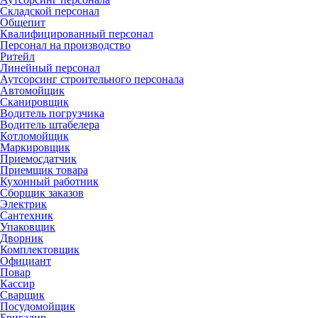
Складской персонал
Общепит
Квалифицированный персонал
Персонал на производство
Ритейл
Линейный персонал
Аутсорсинг строительного персонала
Автомойщик
Сканировщик
Водитель погрузчика
Водитель штабелера
Котломойщик
Маркировщик
Приемосдатчик
Приемщик товара
Кухонный работник
Сборщик заказов
Электрик
Сантехник
Упаковщик
Дворник
Комплектовщик
Официант
Повар
Кассир
Сварщик
Посудомойщик
Бригадир