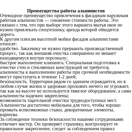
Преимущества работы альпинистов
Очевидное преимущество привлечения к фасадным наружным
работам альпинистов — снижение стоимости работы. Это
связано с тем, что при выборе этого варианта мытья окон не
нужно привлекать спецтехнику, аренда которой обходится
дорого.
К другим плюсам высотной мойки фасадов альпинистами
относят:
удобство. Заказчику не нужно прерывать производственный
процесс, так как внешняя очистка совершенно не мешает
находящемуся внутри персоналу;
быстрое выполнение клининга. Специальная подготовка к
очистке стен и стеклянных конструкций не требуется,
альпинисты к выполнению работы при срочной необходимости
могут приступить в течение 1-2 дней;
безопасность. Территория рядом со зданием ограждается, но в
любом случае жизни и здоровью прохожих ничего не угрожает,
так как на высоте не используется тяжелое оборудование, а сами
альпинисты надежно закреплены;
возможность тщательной очистки труднодоступных мест.
Альпинисты достаточно мобильны для того, чтобы хорошо
промыть всевозможные стыки, декоративные элементы,
карнизы.
За соблюдение техники безопасности нашими сотрудниками
отвечает мастер. Он проверяет страховку, контролирует ее
правильное закрепление, следит за соблюдением правил