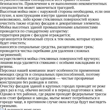
безопасности. Привлечение к ее выполнению некомпетентных
специалистов может закончиться трагедией.
Высотная мойка окон с наружной стороны необходима, если они
глухие, к конструкциям изнутри здания подобраться
невозможно, либо кроме стеклянных поверхностей нужно
очистить также отделку фасадов и декоративные элементы.
Мойка высотных зданий промышленными альпинистами
проводится по стандартному алгоритму:
территория рядом с фасадом ограждается;
организуется безопасный спуск к тем окнам, которые нужно
будет очистить;
наносятся специальные средства, расщепляющие грязь;
проводится чистка скребками для удаления сложных
загрязнений;
осуществляется мойка стеклянных поверхностей вручную;
лишняя вода удаляется стяжками с особыми накладками из
резины.
Персонал нашей компании знает особенности применения
моющих средств и специальных приспособлений, поэтому
результат мойки всегда одинаков — чистые прозрачные
конструкции без разводов и пятен.
Очистку фасадов зданий в крупных городах проводят не реже
двух раз в год, обычно весной и в период подготовки к зиме.
Однако в тех районах, где рядом проходят федеральные трассы
или стоят фабрики и заводы, мытье может потребоваться и
гораздо чаще, в противном случае окна всегда будут выглядеть
грязными.