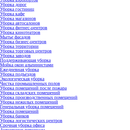
Уборка дорог
Уборка гостиниц
Уборка кафе
Уборка магазинов
Уборка автосалонов
Уборка фитнес-центров
Уборка кинотеатров
Мытье фасадов
Уборка бизнес-центров
Уборка территории
Уборка торговых центров
Уборка заводов
Поддерживающая уборка
Мойка окон альпинистами
Ежедневная уборка
Уборка подъездов
Экологическая уборка
Чистка промышленных полов
Уборка помещений после пожара
Уборка складских помещений
Уборка производственных помещений
Уборка нежилых помещений
Генеральная уборка помещений
Уборка помещений
Уборка банков
Уборка логистических центров
Срочная уборка офиса
Аутсорсинг персонала