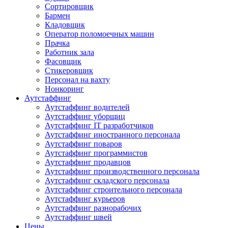
Сортировщик
Бармен
Кладовщик
Оператор поломоечных машин
Прачка
Работник зала
Фасовщик
Стикеровщик
Персонал на вахту
Нонкоринг
Аутстаффинг
Аутстаффинг водителей
Аутстаффинг уборщиц
Аутстаффинг IT разработчиков
Аутстаффинг иностранного персонала
Аутстаффинг поваров
Аутстаффинг программистов
Аутстаффинг продавцов
Аутстаффинг производственного персонала
Аутстаффинг складского персонала
Аутстаффинг строительного персонала
Аутстаффинг курьеров
Аутстаффинг разнорабочих
Аутстаффинг швей
Цены