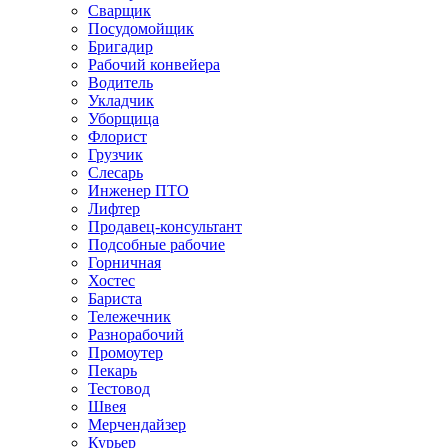
Сварщик
Посудомойщик
Бригадир
Рабочий конвейера
Водитель
Укладчик
Уборщица
Флорист
Грузчик
Слесарь
Инженер ПТО
Лифтер
Продавец-консультант
Подсобные рабочие
Горничная
Хостес
Бариста
Тележечник
Разнорабочий
Промоутер
Пекарь
Тестовод
Швея
Мерчендайзер
Курьер