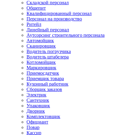
Складской персонал
Общепит
Квалифицированный персонал
Персонал на производство
Ритейл
Линейный персонал
Аутсорсинг строительного персонала
Автомойщик
Сканировщик
Водитель погрузчика
Водитель штабелера
Котломойщик
Маркировщик
Приемосдатчик
Приемщик товара
Кухонный работник
Сборщик заказов
Электрик
Сантехник
Упаковщик
Дворник
Комплектовщик
Официант
Повар
Кассир