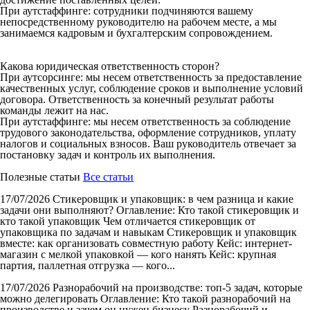
При аутстаффинге: сотрудники подчиняются вашему
непосредственному руководителю на рабочем месте, а мы
занимаемся кадровым и бухгалтерским сопровождением.
Какова юридическая ответственность сторон?
При аутсорсинге: мы несем ответственность за предоставление
качественных услуг, соблюдение сроков и выполнение условий
договора. Ответственность за конечный результат работы
команды лежит на нас.
При аутстаффинге: мы несем ответственность за соблюдение
трудового законодательства, оформление сотрудников, уплату
налогов и социальных взносов. Ваш руководитель отвечает за
постановку задач и контроль их выполнения.
Полезные статьи
Все статьи
17/07/2026
Стикеровщик и упаковщик: в чем разница и какие
задачи они выполняют?
Оглавление: Кто такой стикеровщик и
кто такой упаковщик Чем отличается стикеровщик от
упаковщика по задачам и навыкам Стикеровщик и упаковщик
вместе: как организовать совместную работу Кейс: интернет-
магазин с мелкой упаковкой — кого нанять Кейс: крупная
партия, паллетная отгрузка — кого...
17/07/2026
Разнорабочий на производстве: топ-5 задач, которые
можно делегировать
Оглавление: Кто такой разнорабочий на
производстве и зачем он нужен бизнесу Разнорабочий и