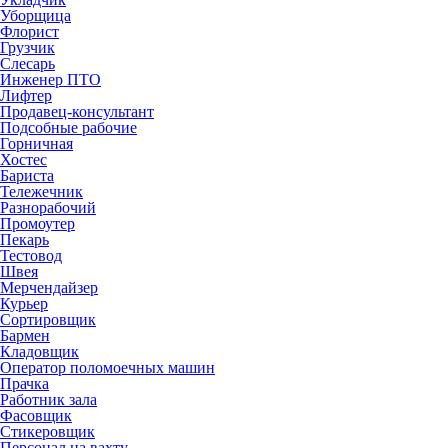
Уборщица
Флорист
Грузчик
Слесарь
Инженер ПТО
Лифтер
Продавец-консультант
Подсобные рабочие
Горничная
Хостес
Бариста
Тележечник
Разнорабочий
Промоутер
Пекарь
Тестовод
Швея
Мерчендайзер
Курьер
Сортировщик
Бармен
Кладовщик
Оператор поломоечных машин
Прачка
Работник зала
Фасовщик
Стикеровщик
Персонал на вахту