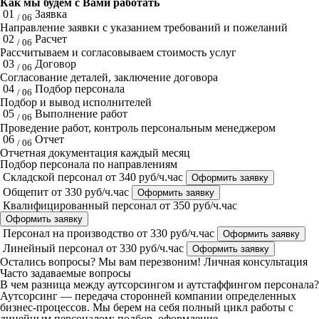
Как мы будем с Вами работать
01
Заявка
/ 06
Направление заявки с указанием требований и пожеланий
02
Расчет
/ 06
Рассчитываем и согласовываем стоимость услуг
03
Договор
/ 06
Согласование деталей, заключение договора
04
Подбор персонала
/ 06
Подбор и вывод исполнителей
05
Выполнение работ
/ 06
Проведение работ, контроль персональным менеджером
06
Отчет
/ 06
Отчетная документация каждый месяц
Подбор персонала по направлениям
Складской персонал
от 340 руб/ч.час
Оформить заявку
Общепит
от 330 руб/ч.час
Оформить заявку
Квалифицированный персонал
от 350 руб/ч.час
Оформить заявку
Персонал на производство
от 330 руб/ч.час
Оформить заявку
Линейный персонал
от 330 руб/ч.час
Оформить заявку
Остались вопросы? Мы вам перезвоним!
Личная консультация
Часто задаваемые вопросы
В чем разница между аутсорсингом и аутстаффингом персонала?
Аутсорсинг — передача сторонней компании определенных
бизнес-процессов. Мы берем на себя полный цикл работы с
линейным персоналом: подбор, оформление,