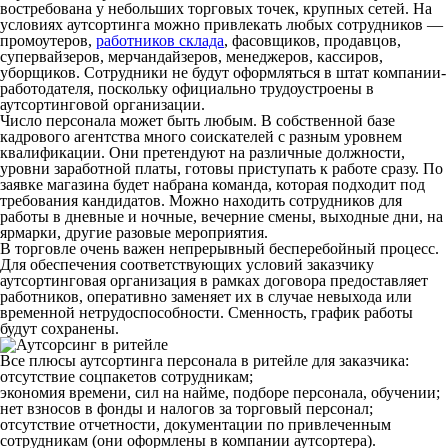
востребована у небольших торговых точек, крупных сетей. На
условиях аутсортинга можно привлекать любых сотрудников —
промоутеров,
работников склада
, фасовщиков, продавцов,
супервайзеров, мерчандайзеров, менеджеров, кассиров,
уборщиков. Сотрудники не будут оформляться в штат компании-
работодателя, поскольку официально трудоустроены в
аутсортинговой организации.
Число персонала может быть любым. В собственной базе
кадрового агентства много соискателей с разным уровнем
квалификации. Они претендуют на различные должности,
уровни заработной платы, готовы приступать к работе сразу. По
заявке магазина будет набрана команда, которая подходит под
требования кандидатов. Можно находить сотрудников для
работы в дневные и ночные, вечерние смены, выходные дни, на
ярмарки, другие разовые мероприятия.
В торговле очень важен непрерывный бесперебойный процесс.
Для обеспечения соответствующих условий заказчику
аутсортинговая организация в рамках договора предоставляет
работников, оперативно заменяет их в случае невыхода или
временной нетрудоспособности. Сменность, график работы
будут сохранены.
Все плюсы аутсортинга персонала в ритейле для заказчика:
отсутствие соцпакетов сотрудникам;
экономия времени, сил на найме, подборе персонала, обучении;
нет взносов в фонды и налогов за торговый персонал;
отсутствие отчетности, документации по привлеченным
сотрудникам (они оформлены в компании аутсортера).