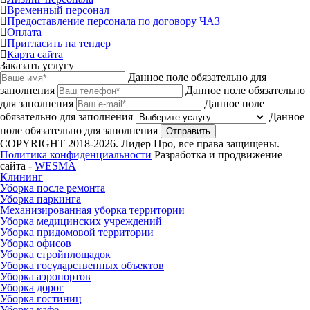
Временный персонал
Предоставление персонала по договору ЧАЗ
Оплата
Пригласить на тендер
Карта сайта
Заказать услугу
Данное поле обязательно для
заполнения
Данное поле обязательно
для заполнения
Данное поле
обязательно для заполнения
Данное
поле обязательно для заполнения
Отправить
COPYRIGHT 2018-2026. Лидер Про, все права защищены.
Политика конфиденциальности
Разработка и продвижение
сайта -
WESMA
Клининг
Уборка после ремонта
Уборка паркинга
Механизированная уборка территории
Уборка медицинских учреждений
Уборка придомовой территории
Уборка офисов
Уборка стройплощадок
Уборка государственных объектов
Уборка аэропортов
Уборка дорог
Уборка гостиниц
Уборка кафе