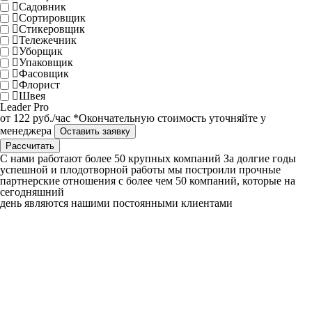
Садовник
Сортировщик
Стикеровщик
Тележечник
Уборщик
Упаковщик
Фасовщик
Флорист
Швея
Leader
Pro
от
122
руб./час
*Окончательную стоимость уточняйте у
менеджера
Оставить заявку
Рассчитать
C нами работают
более 50
крупных компаний
За долгие годы
успешной и плодотворной работы мы построили прочные
партнерские отношения с более чем 50 компаний, которые на
сегодняшний
день являются нашими постоянными клиентами