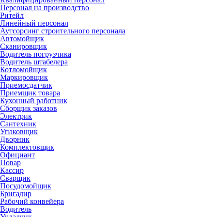
Персонал на производство
Ритейл
Линейный персонал
Аутсорсинг строительного персонала
Автомойщик
Сканировщик
Водитель погрузчика
Водитель штабелера
Котломойщик
Маркировщик
Приемосдатчик
Приемщик товара
Кухонный работник
Сборщик заказов
Электрик
Сантехник
Упаковщик
Дворник
Комплектовщик
Официант
Повар
Кассир
Сварщик
Посудомойщик
Бригадир
Рабочий конвейера
Водитель
Укладчик