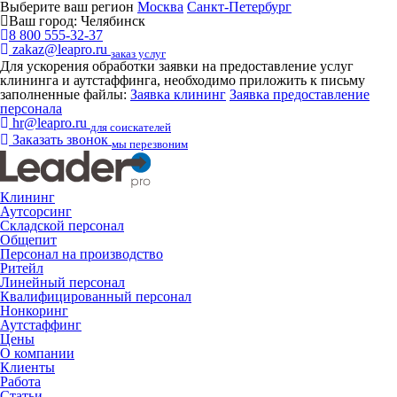
Выберите ваш регион
Москва
Санкт-Петербург
Ваш город:
Челябинск
8 800 555-32-37
zakaz@leapro.ru
заказ услуг
Для ускорения обработки заявки на предоставление услуг
клининга и аутстаффинга, необходимо приложить к письму
заполненные файлы:
Заявка клининг
Заявка предоставление
персонала
hr@leapro.ru
для соискателей
Заказать звонок
мы перезвоним
Клининг
Аутсорсинг
Складской персонал
Общепит
Персонал на производство
Ритейл
Линейный персонал
Квалифицированный персонал
Нонкоринг
Аутстаффинг
Цены
О компании
Клиенты
Работа
Статьи