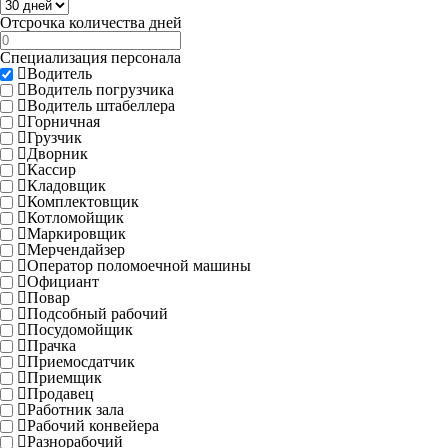
Отсрочка количества дней
Специализация персонала
Водитель
Водитель погрузчика
Водитель штабеллера
Горничная
Грузчик
Дворник
Кассир
Кладовщик
Комплектовщик
Котломойщик
Маркировщик
Мерчендайзер
Оператор поломоечной машины
Официант
Повар
Подсобный рабочий
Посудомойщик
Прачка
Приемосдатчик
Приемщик
Продавец
Работник зала
Рабочий конвейера
Разнорабочий