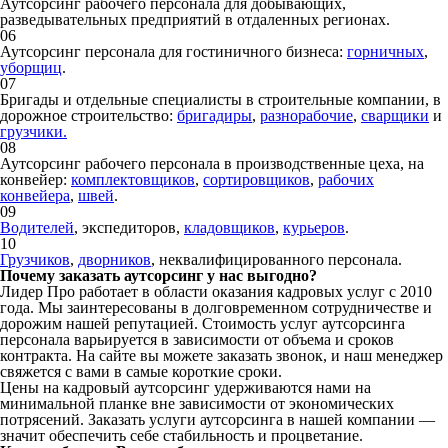
Аутсорсинг рабочего персонала для добывающих,
разведывательных предприятий в отдаленных регионах.
06
Аутсорсинг персонала для гостиничного бизнеса:
горничных
,
уборщиц
.
07
Бригады и отдельные специалисты в строительные компании, в
дорожное строительство:
бригадиры
,
разнорабочие
,
сварщики
и
грузчики.
08
Аутсорсинг рабочего персонала в производственные цеха, на
конвейер:
комплектовщиков
,
сортировщиков
,
рабочих
конвейера
,
швей
.
09
Водителей
, экспедиторов,
кладовщиков
,
курьеров
.
10
Грузчиков
,
дворников
, неквалифицированного персонала.
Почему заказать аутсорсинг у нас выгодно?
Лидер Про работает в области оказания кадровых услуг с 2010
года. Мы заинтересованы в долговременном сотрудничестве и
дорожим нашей репутацией. Стоимость услуг аутсорсинга
персонала варьируется в зависимости от объема и сроков
контракта. На сайте вы можете заказать звонок, и наш менеджер
свяжется с вами в самые короткие сроки.
Цены на кадровый аутсорсинг удерживаются нами на
минимальной планке вне зависимости от экономических
потрясений. Заказать услуги аутсорсинга в нашей компании —
значит обеспечить себе стабильность и процветание.