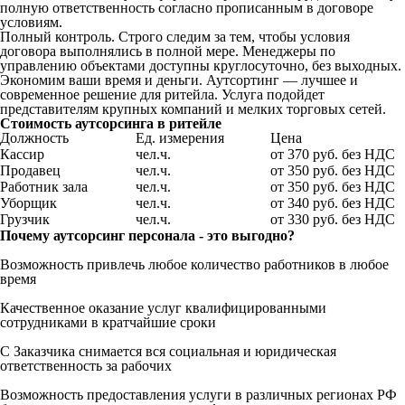
полную ответственность согласно прописанным в договоре
условиям.
Полный контроль. Строго следим за тем, чтобы условия
договора выполнялись в полной мере. Менеджеры по
управлению объектами доступны круглосуточно, без выходных.
Экономим ваши время и деньги. Аутсортинг — лучшее и
современное решение для ритейла. Услуга подойдет
представителям крупных компаний и мелких торговых сетей.
Стоимость аутсорсинга в ритейле
Должность
Ед. измерения
Цена
Кассир
чел.ч.
от 370 руб. без НДС
Продавец
чел.ч.
от 350 руб. без НДС
Работник зала
чел.ч.
от 350 руб. без НДС
Уборщик
чел.ч.
от 340 руб. без НДС
Грузчик
чел.ч.
от 330 руб. без НДС
Почему аутсорсинг персонала - это выгодно?
Возможность привлечь любое количество работников в любое
время
Качественное оказание услуг квалифицированными
сотрудниками в кратчайшие сроки
С Заказчика снимается вся социальная и юридическая
ответственность за рабочих
Возможность предоставления услуги в различных регионах РФ