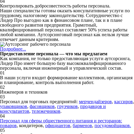
04
Контролировать добросовестность работы персонала.
Наши специалисты готовы оказать консультативные услуги по
трудовому, налоговому законодательству. Сотрудничество с
Лидер Про выгодно как в финансовом плане, так и в плане
свободного развития предприятия. Грамотный,
квалифицированный персонал составляет 50% успеха работы
любой компании. Аутсорсинговый персонал как нельзя лучше
отвечает данным критериям.
Подробнее...
Предоставление персонала — что мы предлагаем
Как компания, не только предоставляющая услуги аутсорсинга,
Лидер Про имеет большую базу высококвалифицированного
персонала, включая инженерный и управленческий состав.
01
В наши услуги входит формирование коллективов, организация
и планирование, контроль выполнения работ.
02
Инженеров и техников
03
Персонал для торговых предприятий:
мерчендайзеров
,
кассиров
,
упаковщиков
,
фасовщиков
,
грузчиков
,
продавцов и
консультантов
,
тележечников
.
04
Персонал для сферы общественного питания и ресторанов:
поваров
, кондитеров,
официантов
,
барменов
,
посудомойщиков.
05