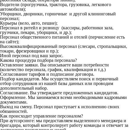
Водители (прогрузчика, трактора, грузовика, легкового
автомобиля);
Уборщики, дворники, горничные и другой клининговый
персонал;
Курьеры (вело, авто, пешие);
Персонал в ритейл и розницу (кассиры, работники зала,
грузчики, пекари, уборщики, и др.);
Персонал общественного питаний и отелей (перчисление есть
на сайте);
Высококвалифицированный персонал (слесари, стропальщики,
токари, фрезеровщики и пр.);
Иной персонал под ваш запрос.
Какова процедура подбора персонала?
Оставление заявки. Вы описываете ваши потребности
(количество персонала, график, квалификация и т.д.)
Согласование тарифов и подписание договора.
Подбор кандидатов. Мы осуществляем поиск и первичный
отбор сотрудников из нашей базы данных или проводим
дополнительный набор.
Согласование. Вы утверждаете предложенных кандидатов.
Оформление. Мы занимаемся всеми необходимыми кадровыми
документами.
Выход на смену. Персонал приступает к исполнению своих
обязанностей.
Как происходит управление персоналом?
При аутсорсинге: мы предоставляем выделенного менеджера и
бригадира, который контролирует работу команды и отвечает за
достижение поставленных целей.