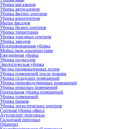
Уборка магазинов
Уборка автосалонов
Уборка фитнес-центров
Уборка кинотеатров
Мытье фасадов
Уборка бизнес-центров
Уборка территории
Уборка торговых центров
Уборка заводов
Поддерживающая уборка
Мойка окон альпинистами
Ежедневная уборка
Уборка подъездов
Экологическая уборка
Чистка промышленных полов
Уборка помещений после пожара
Уборка складских помещений
Уборка производственных помещений
Уборка нежилых помещений
Генеральная уборка помещений
Уборка помещений
Уборка банков
Уборка логистических центров
Срочная уборка офиса
Аутсорсинг персонала
Складской персонал
Общепит
Квалифицированный персонал