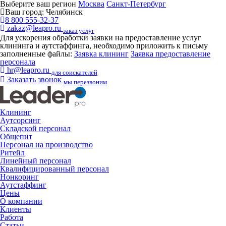
Выберите ваш регион
Москва
Санкт-Петербург
Ваш город:
Челябинск
8 800 555-32-37
zakaz@leapro.ru
заказ услуг
Для ускорения обработки заявки на предоставление услуг
клининга и аутстаффинга, необходимо приложить к письму
заполненные файлы:
Заявка клининг
Заявка предоставление
персонала
hr@leapro.ru
для соискателей
Заказать звонок
мы перезвоним
Клининг
Аутсорсинг
Складской персонал
Общепит
Персонал на производство
Ритейл
Линейный персонал
Квалифицированный персонал
Нонкоринг
Аутстаффинг
Цены
О компании
Клиенты
Работа
Статьи