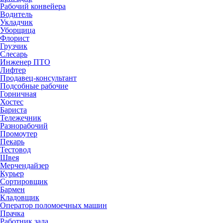
Рабочий конвейера
Водитель
Укладчик
Уборщица
Флорист
Грузчик
Слесарь
Инженер ПТО
Лифтер
Продавец-консультант
Подсобные рабочие
Горничная
Хостес
Бариста
Тележечник
Разнорабочий
Промоутер
Пекарь
Тестовод
Швея
Мерчендайзер
Курьер
Сортировщик
Бармен
Кладовщик
Оператор поломоечных машин
Прачка
Работник зала