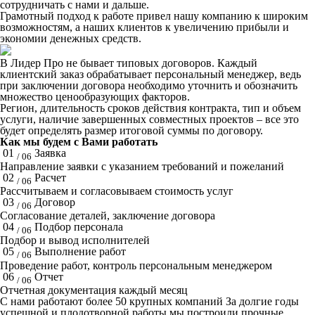
сотрудничать с нами и дальше.
Грамотный подход к работе привел нашу компанию к широким
возможностям, а наших клиентов к увеличению прибыли и
экономии денежных средств.
В Лидер Про не бывает типовых договоров. Каждый
клиентский заказ обрабатывает персональный менеджер, ведь
при заключении договора необходимо уточнить и обозначить
множество ценообразующих факторов.
Регион, длительность сроков действия контракта, тип и объем
услуги, наличие завершенных совместных проектов – все это
будет определять размер итоговой суммы по договору.
Как мы будем с Вами работать
01
Заявка
/ 06
Направление заявки с указанием требований и пожеланий
02
Расчет
/ 06
Рассчитываем и согласовываем стоимость услуг
03
Договор
/ 06
Согласование деталей, заключение договора
04
Подбор персонала
/ 06
Подбор и вывод исполнителей
05
Выполнение работ
/ 06
Проведение работ, контроль персональным менеджером
06
Отчет
/ 06
Отчетная документация каждый месяц
C нами работают
более 50
крупных компаний
За долгие годы
успешной и плодотворной работы мы построили прочные