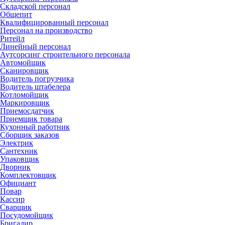
Складской персонал
Общепит
Квалифицированный персонал
Персонал на производство
Ритейл
Линейный персонал
Аутсорсинг строительного персонала
Автомойщик
Сканировщик
Водитель погрузчика
Водитель штабелера
Котломойщик
Маркировщик
Приемосдатчик
Приемщик товара
Кухонный работник
Сборщик заказов
Электрик
Сантехник
Упаковщик
Дворник
Комплектовщик
Официант
Повар
Кассир
Сварщик
Посудомойщик
Бригадир