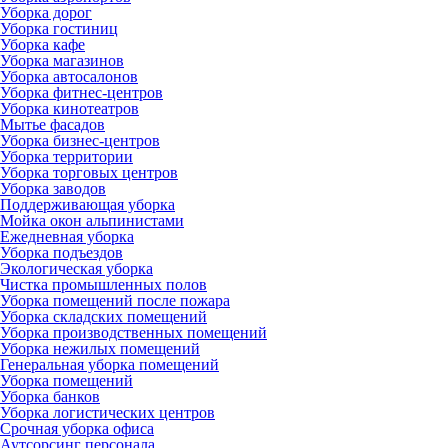
Уборка дорог
Уборка гостиниц
Уборка кафе
Уборка магазинов
Уборка автосалонов
Уборка фитнес-центров
Уборка кинотеатров
Мытье фасадов
Уборка бизнес-центров
Уборка территории
Уборка торговых центров
Уборка заводов
Поддерживающая уборка
Мойка окон альпинистами
Ежедневная уборка
Уборка подъездов
Экологическая уборка
Чистка промышленных полов
Уборка помещений после пожара
Уборка складских помещений
Уборка производственных помещений
Уборка нежилых помещений
Генеральная уборка помещений
Уборка помещений
Уборка банков
Уборка логистических центров
Срочная уборка офиса
Аутсорсинг персонала