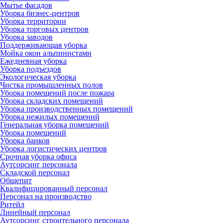
Мытье фасадов
Уборка бизнес-центров
Уборка территории
Уборка торговых центров
Уборка заводов
Поддерживающая уборка
Мойка окон альпинистами
Ежедневная уборка
Уборка подъездов
Экологическая уборка
Чистка промышленных полов
Уборка помещений после пожара
Уборка складских помещений
Уборка производственных помещений
Уборка нежилых помещений
Генеральная уборка помещений
Уборка помещений
Уборка банков
Уборка логистических центров
Срочная уборка офиса
Аутсорсинг персонала
Складской персонал
Общепит
Квалифицированный персонал
Персонал на производство
Ритейл
Линейный персонал
Аутсорсинг строительного персонала