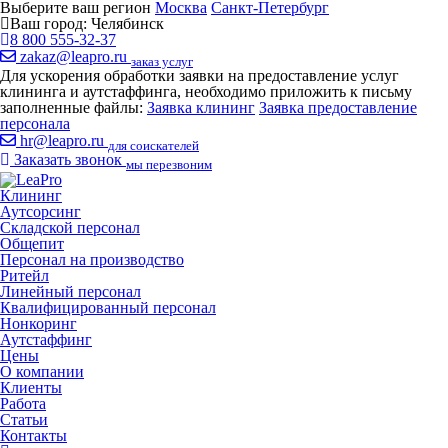
Выберите ваш регион
Москва
Санкт-Петербург
Ваш город:
Челябинск
8 800 555-32-37
zakaz@leapro.ru
заказ услуг
Для ускорения обработки заявки на предоставление услуг
клининга и аутстаффинга, необходимо приложить к письму
заполненные файлы:
Заявка клининг
Заявка предоставление
персонала
hr@leapro.ru
для соискателей
Заказать звонок
мы перезвоним
Клининг
Аутсорсинг
Складской персонал
Общепит
Персонал на производство
Ритейл
Линейный персонал
Квалифицированный персонал
Нонкоринг
Аутстаффинг
Цены
О компании
Клиенты
Работа
Статьи
Контакты