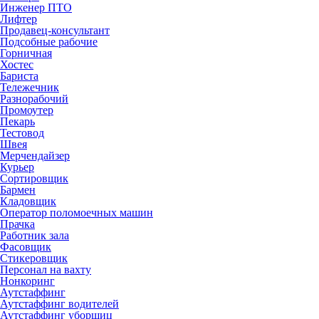
Инженер ПТО
Лифтер
Продавец-консультант
Подсобные рабочие
Горничная
Хостес
Бариста
Тележечник
Разнорабочий
Промоутер
Пекарь
Тестовод
Швея
Мерчендайзер
Курьер
Сортировщик
Бармен
Кладовщик
Оператор поломоечных машин
Прачка
Работник зала
Фасовщик
Стикеровщик
Персонал на вахту
Нонкоринг
Аутстаффинг
Аутстаффинг водителей
Аутстаффинг уборщиц