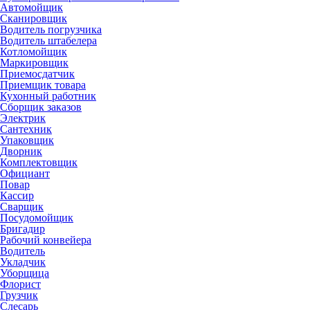
Автомойщик
Сканировщик
Водитель погрузчика
Водитель штабелера
Котломойщик
Маркировщик
Приемосдатчик
Приемщик товара
Кухонный работник
Сборщик заказов
Электрик
Сантехник
Упаковщик
Дворник
Комплектовщик
Официант
Повар
Кассир
Сварщик
Посудомойщик
Бригадир
Рабочий конвейера
Водитель
Укладчик
Уборщица
Флорист
Грузчик
Слесарь