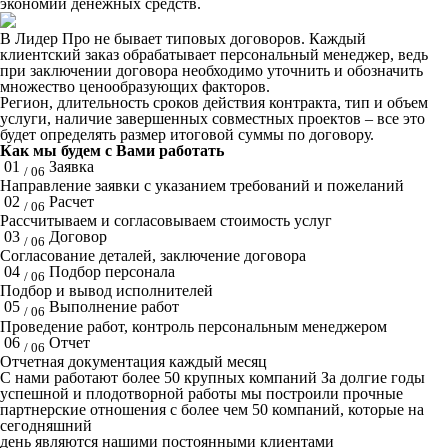
экономии денежных средств.
В Лидер Про не бывает типовых договоров. Каждый
клиентский заказ обрабатывает персональный менеджер, ведь
при заключении договора необходимо уточнить и обозначить
множество ценообразующих факторов.
Регион, длительность сроков действия контракта, тип и объем
услуги, наличие завершенных совместных проектов – все это
будет определять размер итоговой суммы по договору.
Как мы будем с Вами работать
01
Заявка
/ 06
Направление заявки с указанием требований и пожеланий
02
Расчет
/ 06
Рассчитываем и согласовываем стоимость услуг
03
Договор
/ 06
Согласование деталей, заключение договора
04
Подбор персонала
/ 06
Подбор и вывод исполнителей
05
Выполнение работ
/ 06
Проведение работ, контроль персональным менеджером
06
Отчет
/ 06
Отчетная документация каждый месяц
C нами работают
более 50
крупных компаний
За долгие годы
успешной и плодотворной работы мы построили прочные
партнерские отношения с более чем 50 компаний, которые на
сегодняшний
день являются нашими постоянными клиентами